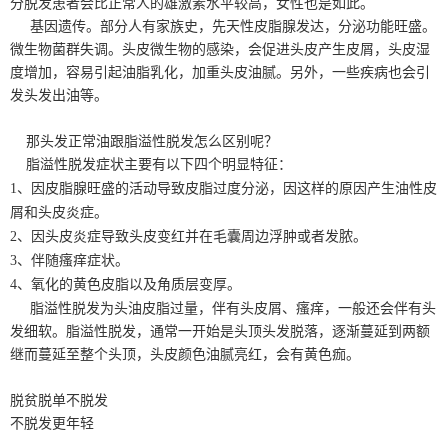
分脱发患者会比正常人的雄激素水平较高，女性也是如此。
基因遗传。部分人有家族史，先天性皮脂腺发达，分泌功能旺盛。
微生物菌群失调。头皮微生物的感染，会促进头皮产生皮屑，头皮湿
度增加，容易引起油脂乳化，加重头皮油腻。另外，一些疾病也会引
发头发出油等。
那头发正常油跟脂溢性脱发怎么区别呢？
脂溢性脱发症状主要有以下四个明显特征：
1、因皮脂腺旺盛的活动导致皮脂过度分泌，因这样的原因产生油性皮
屑和头皮炎症。
2、因头皮炎症导致头皮变红并在毛囊周边浮肿或者发脓。
3、伴随瘙痒症状。
4、氧化的黄色皮脂以及角质层变厚。
脂溢性脱发为头油皮脂过量，伴有头皮屑、瘙痒，一般还会伴有头
发细软。脂溢性脱发，通常一开始是头顶头发脱落，逐渐蔓延到两额
继而蔓延至整个头顶，头皮颜色油腻亮红，会有黄色痂。
脱贫脱单不脱发
不脱发更年轻