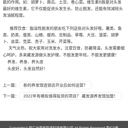
能的作用。如：胡萝卜、南瓜、土豆、卷心菜。维生素B族是对头发
最好的维生素，它不仅能促进头发生长、防止脱发，还能有效减轻头
发油腻程度。
推荐饮食：脂溢性脱发的朋友吃下列这些对头发好哦，薯类、鱼
类、奶类、蛋类、山楂、瘦肉、豆制品、草莓、大豆、菠菜、胡萝
卜、韭菜、苋菜、杏子、玉米、芹菜等。
天气炎热，祝大家用对洗发水，注意饮食，防暑降温，头发需要细
心呵护，多来藏发源做头发护理，不脱发更年轻，不脱发更健康！
养发、养身、养头皮
头皮好，头发自然好！
上一篇：
新的养发馆连锁店开业后如何运营？
下一篇：
2022年有哪些值得投资的项目？ 藏发源养发馆加盟！
Copyright © 称广州香枝智造科技有限公司 All Rights Reserved
粤ICP备