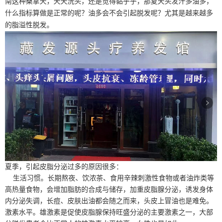
南这种桑拿天，天天洗头，还是觉得黏乎乎，那夏天头发汗多油多，
什么指标算做是正常的呢？油多会不会引起脱发呢？尤其是越来越多
的脂溢性脱发。
夏季，引起皮脂分泌过多的原因很多：
生活习惯。长期熬夜、饮浓茶、食用辛辣刺激性食物或者油炸类等
高热量食物，会增加脂肪的合成与储存，加重皮脂腺分泌，诱发身体
内分泌失调，长痘、皮肤出油都会随之而来，头皮上冒油也是难免。
激素水平。雄激素是促使皮脂腺保持旺盛分泌的主要激素之一，大部