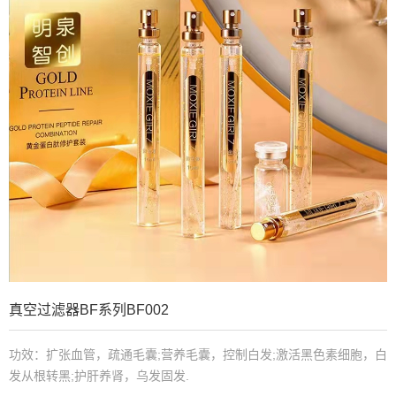
真空过滤器BF系列BF002
功效：扩张血管，疏通毛囊;营养毛囊，控制白发;激活黑色素细胞，白
发从根转黑;护肝养肾，乌发固发.