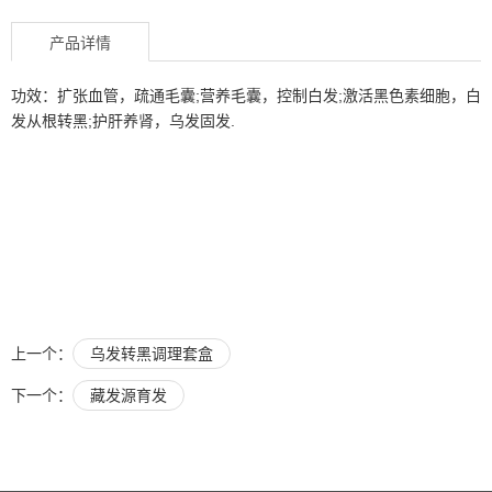
产品详情
功效：扩张血管，疏通毛囊;营养毛囊，控制白发;激活黑色素细胞，白
发从根转黑;护肝养肾，乌发固发.
上一个：
乌发转黑调理套盒
下一个：
藏发源育发